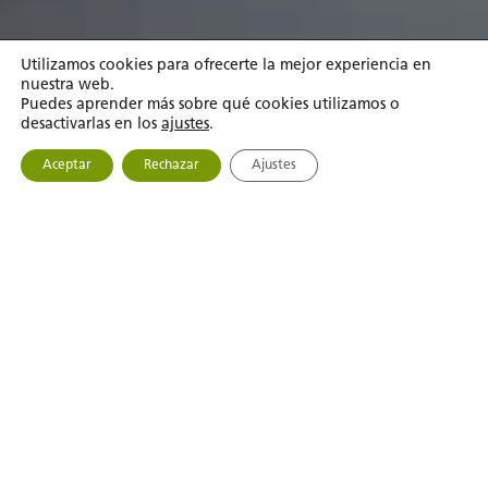
Utilizamos cookies para ofrecerte la mejor experiencia en
nuestra web.
Puedes aprender más sobre qué cookies utilizamos o
desactivarlas en los
ajustes
.
Aceptar
Rechazar
Ajustes
NUESTRA HISTORIA
El Teixo de Casa FunsiQuin,
nuestro emblema